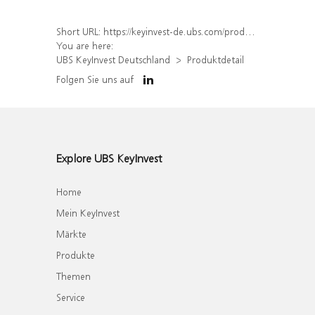
Short URL:
https://keyinvest-de.ubs.com/produkt/detail/index/isin/DE000WA77249
You are here:
UBS KeyInvest Deutschland
Produktdetail
Folgen Sie uns auf
Explore UBS KeyInvest
Home
Mein KeyInvest
Märkte
Produkte
Themen
Service