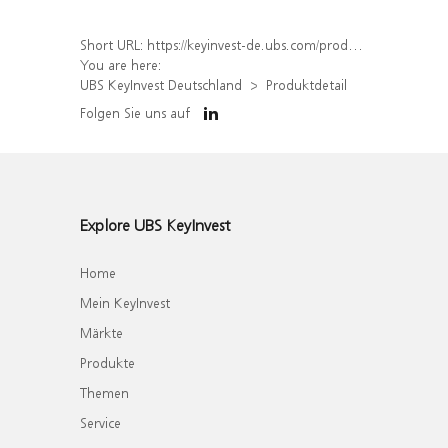
Short URL:
https://keyinvest-de.ubs.com/produkt/detail/index/isin/DE000WA771Q5
You are here:
UBS KeyInvest Deutschland
Produktdetail
Folgen Sie uns auf
Explore UBS KeyInvest
Home
Mein KeyInvest
Märkte
Produkte
Themen
Service