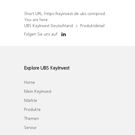
Short URL:
https://keyinvest-de.ubs.com/produkt/detail/index/isin/DE000WA771M4
You are here:
UBS KeyInvest Deutschland
Produktdetail
Folgen Sie uns auf
Explore UBS KeyInvest
Home
Mein KeyInvest
Märkte
Produkte
Themen
Service