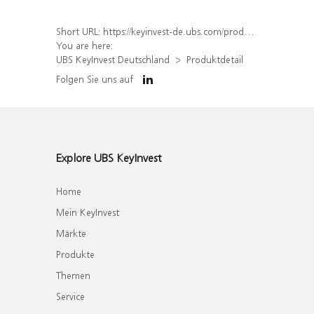
Short URL:
https://keyinvest-de.ubs.com/produkt/detail/index/isin/DE000WA771F8
You are here:
UBS KeyInvest Deutschland
Produktdetail
Folgen Sie uns auf
Explore UBS KeyInvest
Home
Mein KeyInvest
Märkte
Produkte
Themen
Service