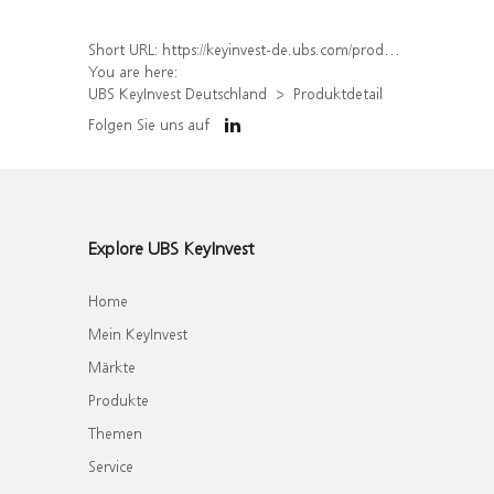
Short URL:
https://keyinvest-de.ubs.com/produkt/detail/index/isin/DE000WA76N55
You are here:
UBS KeyInvest Deutschland
Produktdetail
Folgen Sie uns auf
Explore UBS KeyInvest
Home
Mein KeyInvest
Märkte
Produkte
Themen
Service