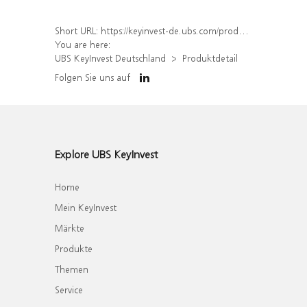
Short URL:
https://keyinvest-de.ubs.com/produkt/detail/index/isin/DE000WA76MS6
You are here:
UBS KeyInvest Deutschland
Produktdetail
Folgen Sie uns auf
Explore UBS KeyInvest
Home
Mein KeyInvest
Märkte
Produkte
Themen
Service