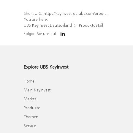
Short URL:
https://keyinvest-de.ubs.com/produkt/detail/index/isin/DE000WA76KM3
You are here:
UBS KeyInvest Deutschland
Produktdetail
Folgen Sie uns auf
Explore UBS KeyInvest
Home
Mein KeyInvest
Märkte
Produkte
Themen
Service