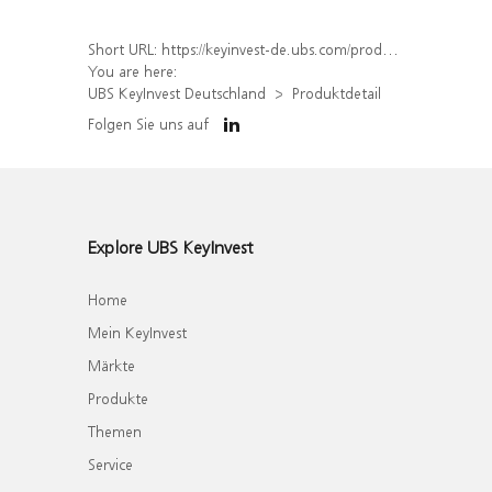
Short URL:
https://keyinvest-de.ubs.com/produkt/detail/index/isin/DE000WA76HP2
You are here:
UBS KeyInvest Deutschland
Produktdetail
Folgen Sie uns auf
Explore UBS KeyInvest
Home
Mein KeyInvest
Märkte
Produkte
Themen
Service