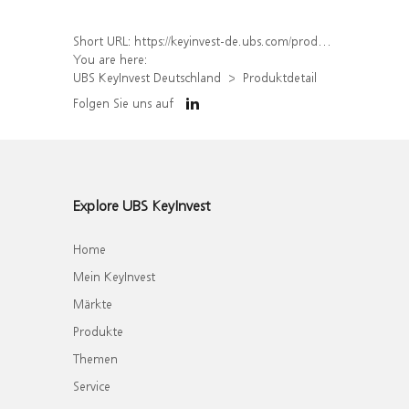
Short URL:
https://keyinvest-de.ubs.com/produkt/detail/index/isin/DE000WA76HJ5
You are here:
UBS KeyInvest Deutschland
Produktdetail
Folgen Sie uns auf
Explore UBS KeyInvest
Home
Mein KeyInvest
Märkte
Produkte
Themen
Service