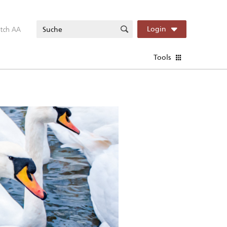
itch AA
Login
Tools