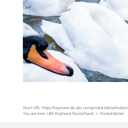
Short URL:
https://keyinvest-de.ubs.com/produkt/detail/inde
You are here:
UBS KeyInvest Deutschland
Produktdetail