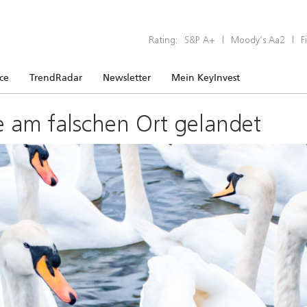
Rating:
S&P A+
|
Moody’s Aa2
|
F
ice
TrendRadar
Newsletter
Mein KeyInvest
e am falschen Ort gelandet