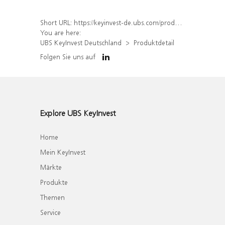
Short URL:
https://keyinvest-de.ubs.com/produkt/detail/index/isin/DE000WA76H46
You are here:
UBS KeyInvest Deutschland
Produktdetail
Folgen Sie uns auf
Explore UBS KeyInvest
Home
Mein KeyInvest
Märkte
Produkte
Themen
Service