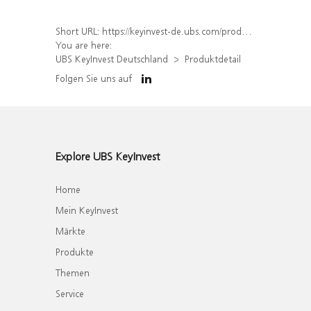
Short URL:
https://keyinvest-de.ubs.com/produkt/detail/index/isin/DE000WA76G21
You are here:
UBS KeyInvest Deutschland
Produktdetail
Folgen Sie uns auf
Explore UBS KeyInvest
Home
Mein KeyInvest
Märkte
Produkte
Themen
Service