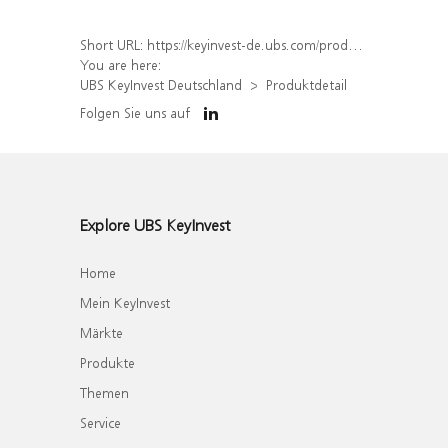
Short URL:
https://keyinvest-de.ubs.com/produkt/detail/index/isin/DE000WA76E23
You are here:
UBS KeyInvest Deutschland
Produktdetail
Folgen Sie uns auf
Explore UBS KeyInvest
Home
Mein KeyInvest
Märkte
Produkte
Themen
Service