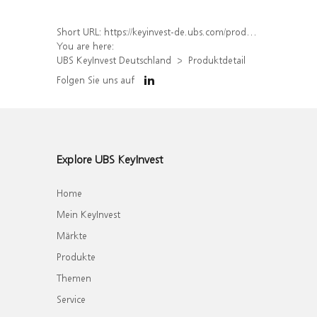
Short URL:
https://keyinvest-de.ubs.com/produkt/detail/index/isin/DE000WA76DP1
You are here:
UBS KeyInvest Deutschland
Produktdetail
Folgen Sie uns auf
Explore UBS KeyInvest
Home
Mein KeyInvest
Märkte
Produkte
Themen
Service