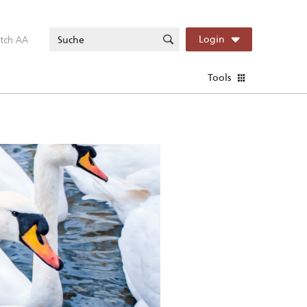
itch AA
Login
Tools