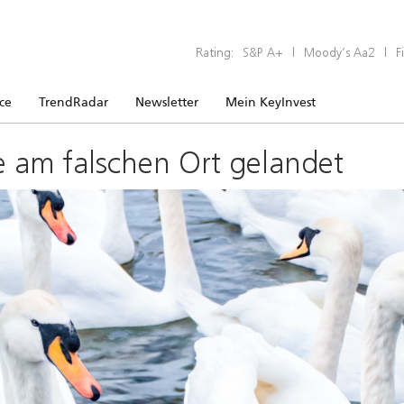
Rating:
S&P A+
|
Moody’s Aa2
|
F
ice
TrendRadar
Newsletter
Mein KeyInvest
e am falschen Ort gelandet