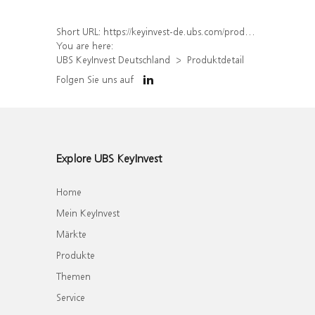
Short URL:
https://keyinvest-de.ubs.com/produkt/detail/index/isin/DE000WA76BP5
You are here:
UBS KeyInvest Deutschland
Produktdetail
Folgen Sie uns auf
Explore UBS KeyInvest
Home
Mein KeyInvest
Märkte
Produkte
Themen
Service