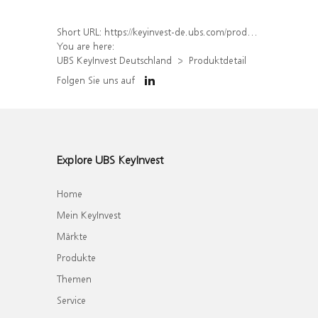
Short URL:
https://keyinvest-de.ubs.com/produkt/detail/index/isin/DE000WA767G4
You are here:
UBS KeyInvest Deutschland
Produktdetail
Folgen Sie uns auf
Explore UBS KeyInvest
Home
Mein KeyInvest
Märkte
Produkte
Themen
Service