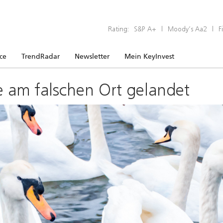
Rating:
S&P A+
|
Moody’s Aa2
|
F
ice
TrendRadar
Newsletter
Mein KeyInvest
e am falschen Ort gelandet