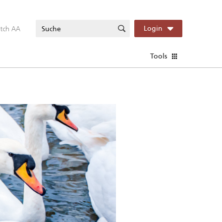
itch AA
Login
Tools