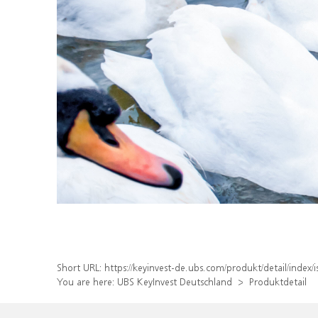
Short URL:
https://keyinvest-de.ubs.com/produkt/detail/inde
You are here:
UBS KeyInvest Deutschland
Produktdetail