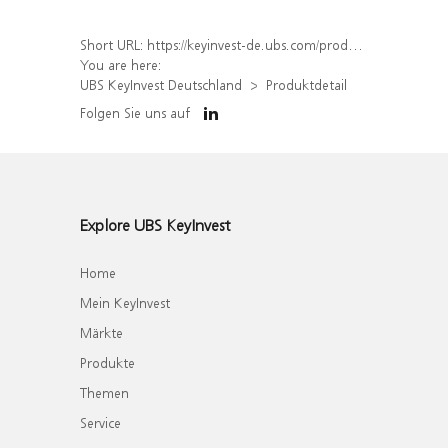
Short URL:
https://keyinvest-de.ubs.com/produkt/detail/index/isin/DE000WA76571
You are here:
UBS KeyInvest Deutschland
Produktdetail
Folgen Sie uns auf
Explore UBS KeyInvest
Home
Mein KeyInvest
Märkte
Produkte
Themen
Service