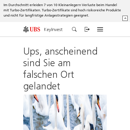
Im Durchschnitt erleiden 7 von 10 Kleinanlegern Verluste beim Handel
mit Turbo-Zertifikaten. Turbo-Zertifikate sind hoch risikoreiche Produkte
und nicht für langfristige Anlagestrategien geeignet.
^
KeyInvest
Ups, anscheinend
sind Sie am
falschen Ort
gelandet