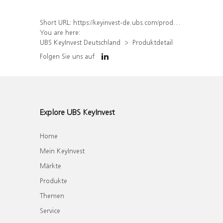
Short URL:
https://keyinvest-de.ubs.com/produkt/detail/index/isin/DE000WA764Q0
You are here:
UBS KeyInvest Deutschland
Produktdetail
Folgen Sie uns auf
Explore UBS KeyInvest
Home
Mein KeyInvest
Märkte
Produkte
Themen
Service