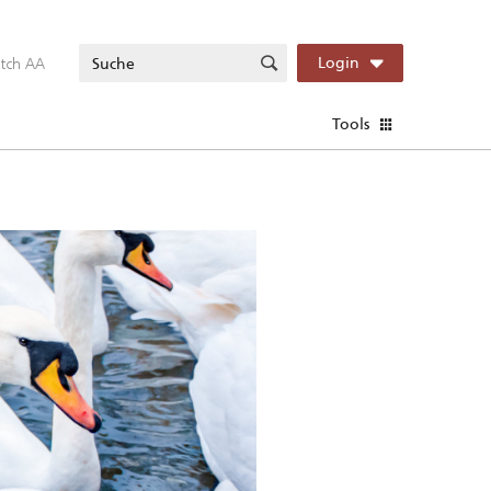
itch AA
Login
Tools