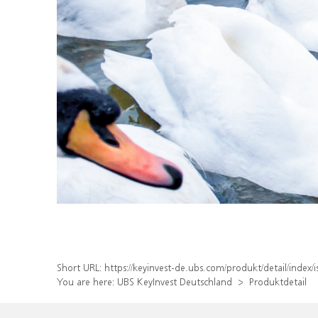
Short URL:
https://keyinvest-de.ubs.com/produkt/detail/inde
You are here:
UBS KeyInvest Deutschland
Produktdetail