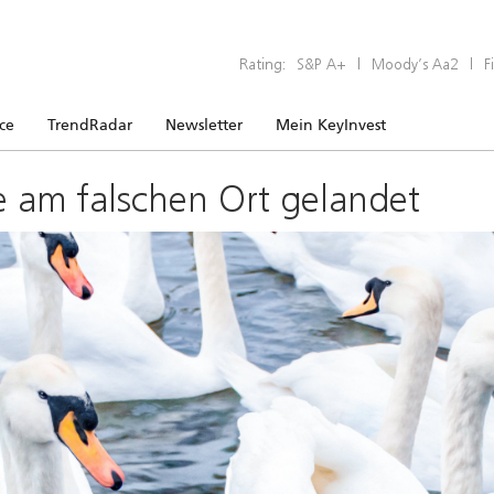
Rating:
S&P A+
|
Moody’s Aa2
|
F
ice
TrendRadar
Newsletter
Mein KeyInvest
e am falschen Ort gelandet