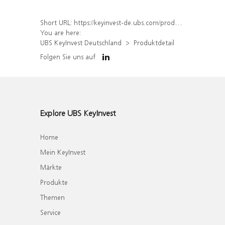
Short URL:
https://keyinvest-de.ubs.com/produkt/detail/index/isin/DE000WA76407
You are here:
UBS KeyInvest Deutschland
Produktdetail
Folgen Sie uns auf
Explore UBS KeyInvest
Home
Mein KeyInvest
Märkte
Produkte
Themen
Service