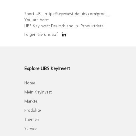
Short URL:
https://keyinvest-de.ubs.com/produkt/detail/index/isin/DE000WA75UZ6
You are here:
UBS KeyInvest Deutschland
Produktdetail
Folgen Sie uns auf
Explore UBS KeyInvest
Home
Mein KeyInvest
Märkte
Produkte
Themen
Service