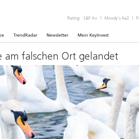
Rating:
S&P A+
|
Moody’s Aa2
|
F
ice
TrendRadar
Newsletter
Mein KeyInvest
e am falschen Ort gelandet