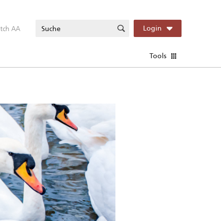
itch AA
Login
Tools