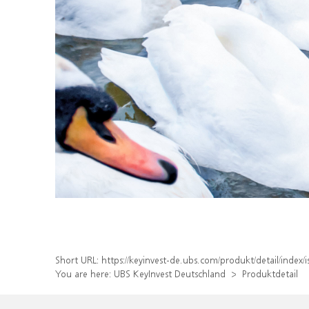
Short URL:
https://keyinvest-de.ubs.com/produkt/detail/inde
You are here:
UBS KeyInvest Deutschland
Produktdetail