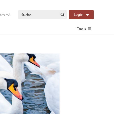
itch AA
Login
Tools