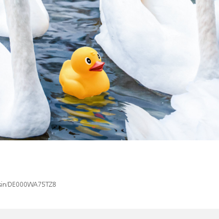
x/isin/DE000WA75TZ8