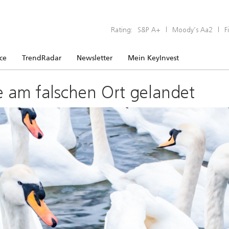
Rating:
S&P A+
|
Moody’s Aa2
|
F
ice
TrendRadar
Newsletter
Mein KeyInvest
e am falschen Ort gelandet