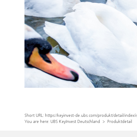
Short URL:
https://keyinvest-de.ubs.com/produkt/detail/inde
You are here:
UBS KeyInvest Deutschland
Produktdetail