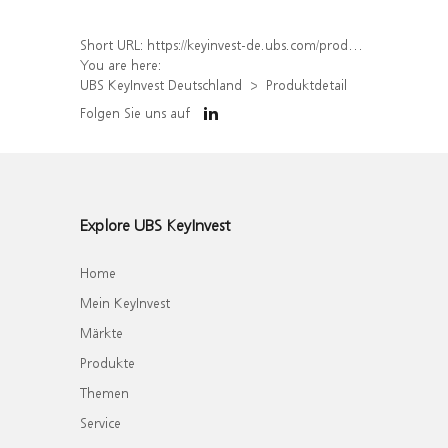
Short URL:
https://keyinvest-de.ubs.com/produkt/detail/index/isin/DE000WA75TK0
You are here:
UBS KeyInvest Deutschland
Produktdetail
Folgen Sie uns auf
Explore UBS KeyInvest
Home
Mein KeyInvest
Märkte
Produkte
Themen
Service