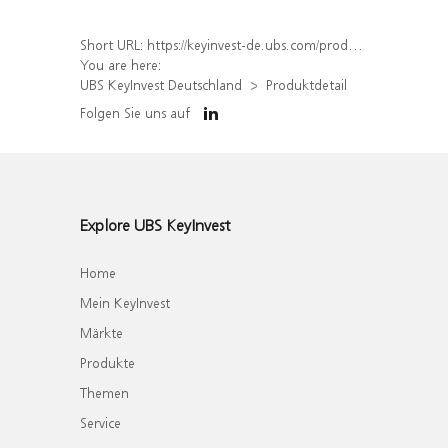
Short URL:
https://keyinvest-de.ubs.com/produkt/detail/index/isin/DE000WA75RP3
You are here:
UBS KeyInvest Deutschland
Produktdetail
Folgen Sie uns auf
Explore UBS KeyInvest
Home
Mein KeyInvest
Märkte
Produkte
Themen
Service