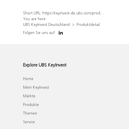
Short URL:
https://keyinvest-de.ubs.com/produkt/detail/index/isin/DE000WA758H1
You are here:
UBS KeyInvest Deutschland
Produktdetail
Folgen Sie uns auf
Explore UBS KeyInvest
Home
Mein KeyInvest
Märkte
Produkte
Themen
Service