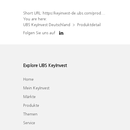
Short URL:
https://keyinvest-de.ubs.com/produkt/detail/index/isin/DE000WA758A6
You are here:
UBS KeyInvest Deutschland
Produktdetail
Folgen Sie uns auf
Explore UBS KeyInvest
Home
Mein KeyInvest
Märkte
Produkte
Themen
Service