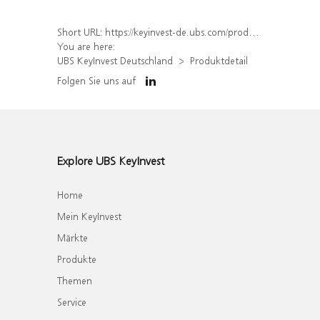
Short URL:
https://keyinvest-de.ubs.com/produkt/detail/index/isin/DE000WA757H3
You are here:
UBS KeyInvest Deutschland
Produktdetail
Folgen Sie uns auf
Explore UBS KeyInvest
Home
Mein KeyInvest
Märkte
Produkte
Themen
Service