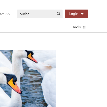
itch AA
Login
Tools