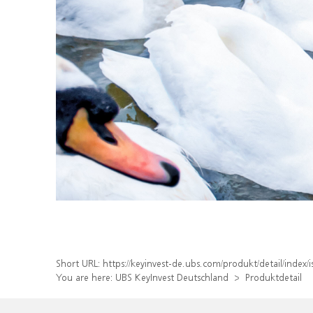
Short URL:
https://keyinvest-de.ubs.com/produkt/detail/inde
You are here:
UBS KeyInvest Deutschland
Produktdetail