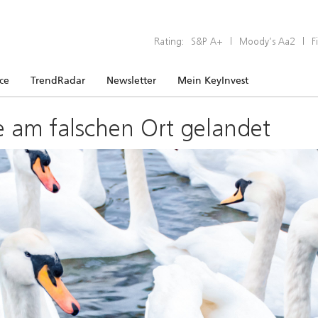
Rating:
S&P A+
|
Moody’s Aa2
|
F
ice
TrendRadar
Newsletter
Mein KeyInvest
e am falschen Ort gelandet