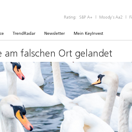
Rating:
S&P A+
|
Moody’s Aa2
|
F
ice
TrendRadar
Newsletter
Mein KeyInvest
e am falschen Ort gelandet