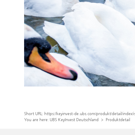
Short URL:
https://keyinvest-de.ubs.com/produkt/detail/inde
You are here:
UBS KeyInvest Deutschland
Produktdetail