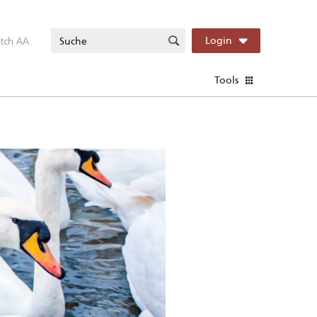
itch AA
Login
Tools