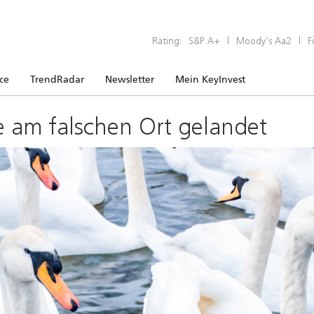
Rating:
S&P A+
|
Moody’s Aa2
|
F
ice
TrendRadar
Newsletter
Mein KeyInvest
e am falschen Ort gelandet