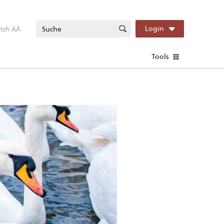
itch AA
Login
Tools