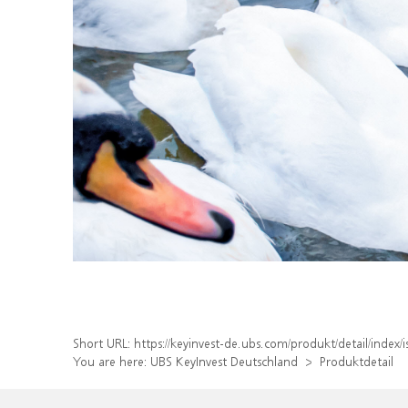
Short URL:
https://keyinvest-de.ubs.com/produkt/detail/inde
You are here:
UBS KeyInvest Deutschland
Produktdetail