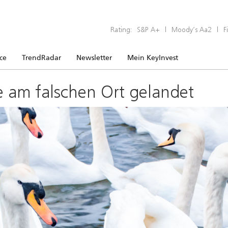
Rating:
S&P A+
|
Moody’s Aa2
|
F
ice
TrendRadar
Newsletter
Mein KeyInvest
e am falschen Ort gelandet