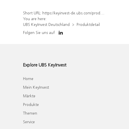
Short URL:
https://keyinvest-de.ubs.com/produkt/detail/index/isin/DE000WA74T51
You are here:
UBS KeyInvest Deutschland
Produktdetail
Folgen Sie uns auf
Explore UBS KeyInvest
Home
Mein KeyInvest
Märkte
Produkte
Themen
Service