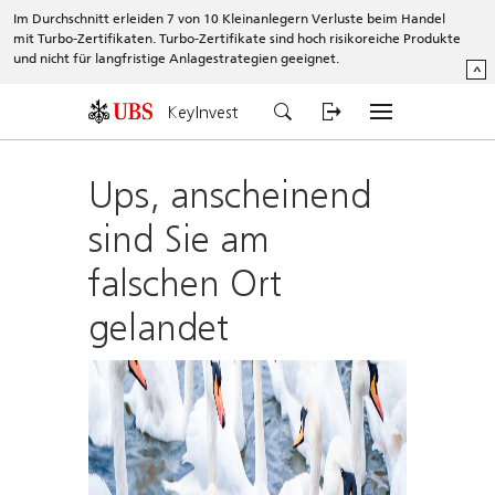
Im Durchschnitt erleiden 7 von 10 Kleinanlegern Verluste beim Handel
mit Turbo-Zertifikaten. Turbo-Zertifikate sind hoch risikoreiche Produkte
und nicht für langfristige Anlagestrategien geeignet.
^
KeyInvest
Ups, anscheinend
sind Sie am
falschen Ort
gelandet