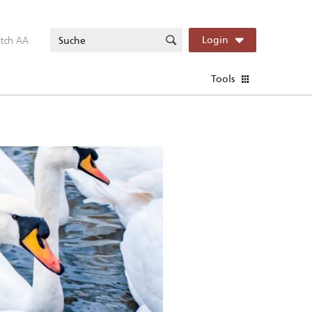
itch AA
Login
Tools