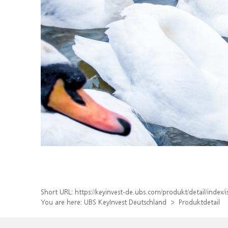
Short URL:
https://keyinvest-de.ubs.com/produkt/detail/inde
You are here:
UBS KeyInvest Deutschland
Produktdetail