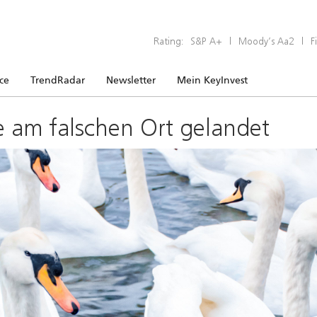
Rating:
S&P A+
|
Moody’s Aa2
|
F
ice
TrendRadar
Newsletter
Mein KeyInvest
e am falschen Ort gelandet