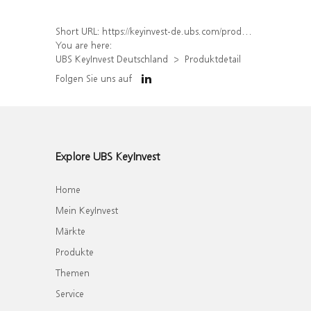
Short URL:
https://keyinvest-de.ubs.com/produkt/detail/index/isin/DE000WA74SS8
You are here:
UBS KeyInvest Deutschland
Produktdetail
Folgen Sie uns auf
Explore UBS KeyInvest
Home
Mein KeyInvest
Märkte
Produkte
Themen
Service