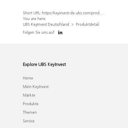
Short URL:
https://keyinvest-de.ubs.com/produkt/detail/index/isin/DE000WA74JK4
You are here:
UBS KeyInvest Deutschland
Produktdetail
Folgen Sie uns auf
Explore UBS KeyInvest
Home
Mein KeyInvest
Märkte
Produkte
Themen
Service