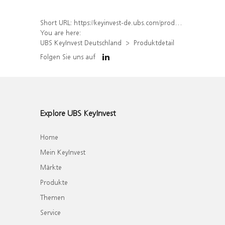
Short URL:
https://keyinvest-de.ubs.com/produkt/detail/index/isin/DE000WA74JF4
You are here:
UBS KeyInvest Deutschland
Produktdetail
Folgen Sie uns auf
Explore UBS KeyInvest
Home
Mein KeyInvest
Märkte
Produkte
Themen
Service