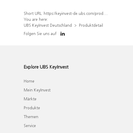
Short URL:
https://keyinvest-de.ubs.com/produkt/detail/index/isin/DE000WA74H89
You are here:
UBS KeyInvest Deutschland
Produktdetail
Folgen Sie uns auf
Explore UBS KeyInvest
Home
Mein KeyInvest
Märkte
Produkte
Themen
Service