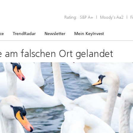
Rating:
S&P A+
|
Moody’s Aa2
|
F
ice
TrendRadar
Newsletter
Mein KeyInvest
e am falschen Ort gelandet