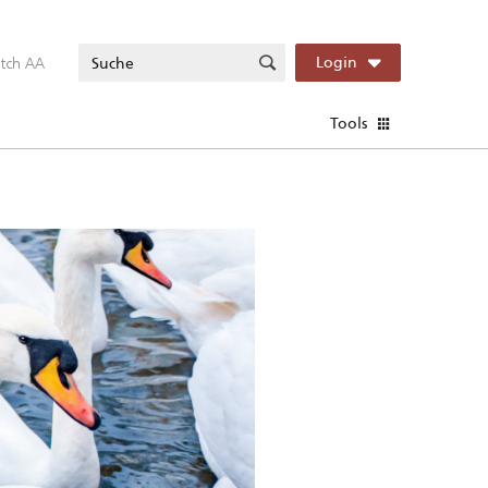
itch AA
Login
Tools