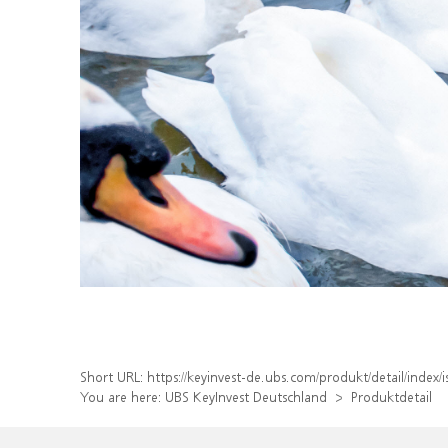
Short URL:
https://keyinvest-de.ubs.com/produkt/detail/inde
You are here:
UBS KeyInvest Deutschland
Produktdetail