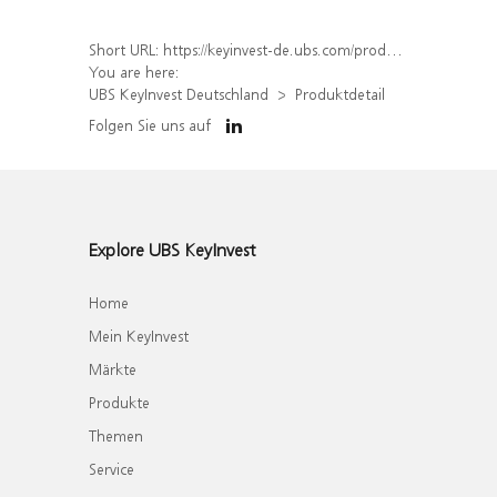
Short URL:
https://keyinvest-de.ubs.com/produkt/detail/index/isin/DE000WA74FL0
You are here:
UBS KeyInvest Deutschland
Produktdetail
Folgen Sie uns auf
Explore UBS KeyInvest
Home
Mein KeyInvest
Märkte
Produkte
Themen
Service