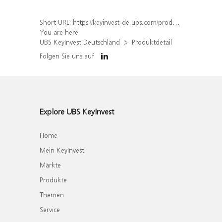
Short URL:
https://keyinvest-de.ubs.com/produkt/detail/index/isin/DE000WA74E90
You are here:
UBS KeyInvest Deutschland
Produktdetail
Folgen Sie uns auf
Explore UBS KeyInvest
Home
Mein KeyInvest
Märkte
Produkte
Themen
Service