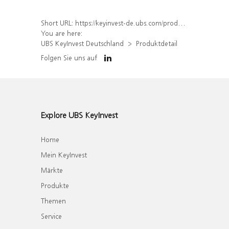
Short URL:
https://keyinvest-de.ubs.com/produkt/detail/index/isin/DE000WA74BT2
You are here:
UBS KeyInvest Deutschland
Produktdetail
Folgen Sie uns auf
Explore UBS KeyInvest
Home
Mein KeyInvest
Märkte
Produkte
Themen
Service