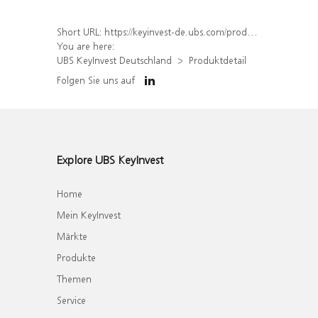
Short URL:
https://keyinvest-de.ubs.com/produkt/detail/index/isin/DE000WA74AV0
You are here:
UBS KeyInvest Deutschland
Produktdetail
Folgen Sie uns auf
Explore UBS KeyInvest
Home
Mein KeyInvest
Märkte
Produkte
Themen
Service