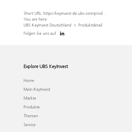
Short URL:
https://keyinvest-de.ubs.com/produkt/detail/index/isin/DE000WA74154
You are here:
UBS KeyInvest Deutschland
Produktdetail
Folgen Sie uns auf
Explore UBS KeyInvest
Home
Mein KeyInvest
Märkte
Produkte
Themen
Service