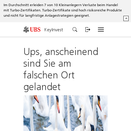
Im Durchschnitt erleiden 7 von 10 Kleinanlegern Verluste beim Handel
mit Turbo-Zertifikaten. Turbo-Zertifikate sind hoch risikoreiche Produkte
und nicht für langfristige Anlagestrategien geeignet.
^
KeyInvest
Ups, anscheinend
sind Sie am
falschen Ort
gelandet