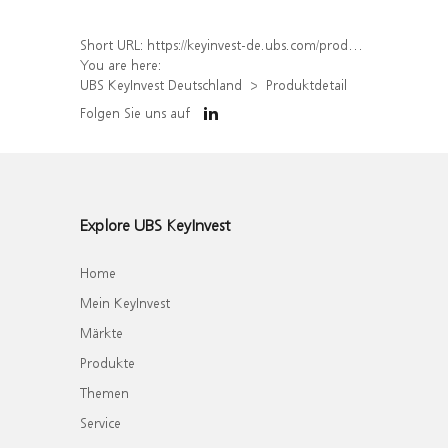
Short URL:
https://keyinvest-de.ubs.com/produkt/detail/index/isin/DE000WA740X6
You are here:
UBS KeyInvest Deutschland
Produktdetail
Folgen Sie uns auf
Explore UBS KeyInvest
Home
Mein KeyInvest
Märkte
Produkte
Themen
Service