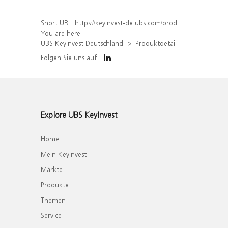
Short URL:
https://keyinvest-de.ubs.com/produkt/detail/index/isin/DE000WA73ZR7
You are here:
UBS KeyInvest Deutschland
Produktdetail
Folgen Sie uns auf
Explore UBS KeyInvest
Home
Mein KeyInvest
Märkte
Produkte
Themen
Service