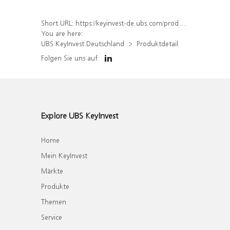
Short URL:
https://keyinvest-de.ubs.com/produkt/detail/index/isin/DE000WA73YQ2
You are here:
UBS KeyInvest Deutschland
Produktdetail
Folgen Sie uns auf
Explore UBS KeyInvest
Home
Mein KeyInvest
Märkte
Produkte
Themen
Service