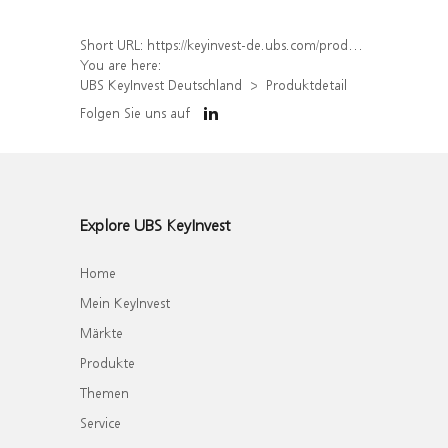
Short URL:
https://keyinvest-de.ubs.com/produkt/detail/index/isin/DE000WA73MC7
You are here:
UBS KeyInvest Deutschland
Produktdetail
Folgen Sie uns auf
Explore UBS KeyInvest
Home
Mein KeyInvest
Märkte
Produkte
Themen
Service